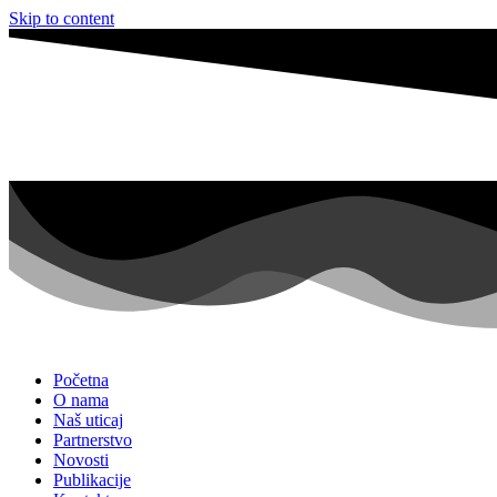
Skip to content
Početna
O nama
Naš uticaj
Partnerstvo
Novosti
Publikacije