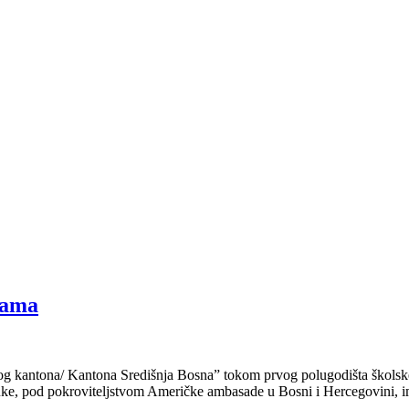
lama
 kantona/ Kantona Središnja Bosna” tokom prvog polugodišta školske 
uke, pod pokroviteljstvom Američke ambasade u Bosni i Hercegovini, im