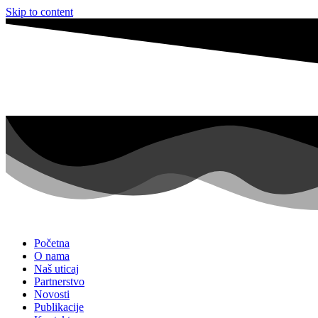
Skip to content
Početna
O nama
Naš uticaj
Partnerstvo
Novosti
Publikacije