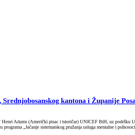
a, Srednjobosanskog kantona i Županije Posa
caj“ Henri Adams (Američki pisac i istoričar) UNICEF BiH, uz podršku 
u programa „Jačanje sistematskog pružanja usluga mentalne i psihosocij