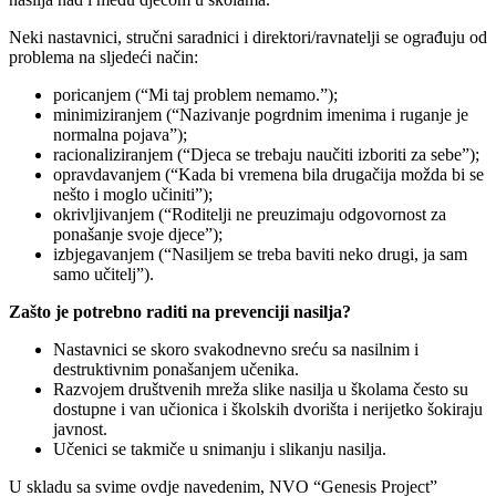
Neki nastavnici, stručni saradnici i direktori/ravnatelji se ograđuju od
problema na sljedeći način:
poricanjem (“Mi taj problem nemamo.”);
minimiziranjem (“Nazivanje pogrdnim imenima i ruganje je
normalna pojava”);
racionaliziranjem (“Djeca se trebaju naučiti izboriti za sebe”);
opravdavanjem (“Kada bi vremena bila drugačija možda bi se
nešto i moglo učiniti”);
okrivljivanjem (“Roditelji ne preuzimaju odgovornost za
ponašanje svoje djece”);
izbjegavanjem (“Nasiljem se treba baviti neko drugi, ja sam
samo učitelj”).
Zašto je potrebno raditi na prevenciji nasilja?
Nastavnici se skoro svakodnevno sreću sa nasilnim i
destruktivnim ponašanjem učenika.
Razvojem društvenih mreža slike nasilja u školama često su
dostupne i van učionica i školskih dvorišta i nerijetko šokiraju
javnost.
Učenici se takmiče u snimanju i slikanju nasilja.
U skladu sa svime ovdje navedenim, NVO “Genesis Project”