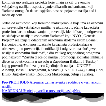
kontinuirano realizuje projekte koje imaju za cilj prevenciju
vršnjačkog nasilja i uspostavljanje efikasnih mehanizama koji
školama omoguću da se uspješno nose sa pojavom nasilja nad i
među djecom.
Jedna od aktivnosti koji trenutno realizujemo, a koja ima za osnovni
cilj prevenciju vršnjačkog nasilja, je aktivnost „Jačanje kapaciteta
profesionalaca u obrazovanju u prevenciji, identifikaciji i odgovoru
na slučajeve nasilja u osnovnim školama“ koju NVO „Genesis
Project“ realizuje u odabranim osnovnim školama širom Bosne i
Hercegovine. Aktivnost „Jačanje kapaciteta profesionalaca u
obrazovanju u prevenciji, identifikaciji i odgovoru na slučajeve
nasilja u osnovnim školama“ je dio velikog regionalnog programa
pod nazivom “Zaštita djece od nasilja i promocija socijalne inkluzije
djece sa poteškoćama u razvoju u Zapadnom Balkanu i Turskoj”
kojeg provodi Fond za djecu Ujedinjenih nacija – UNICEF u
Albaniji, Bosni i Hercegovini, Kosovu (UNSCR 1244), Crnoj Gori,
Bivšoj Jugoslovenskoj Republici Makedoniji, Srbiji i Turskoj.
Prev
PRETHODNA
Treninzi za nastavnike i roditelje o vršnjačkom
nasilju
NAREDNA
Učenici govorili o prevenciji nasilja
Next