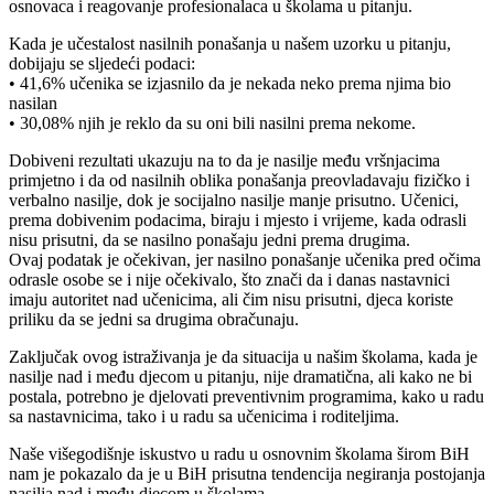
osnovaca i reagovanje profesionalaca u školama u pitanju.
Kada je učestalost nasilnih ponašanja u našem uzorku u pitanju,
dobijaju se sljedeći podaci:
• 41,6% učenika se izjasnilo da je nekada neko prema njima bio
nasilan
• 30,08% njih je reklo da su oni bili nasilni prema nekome.
Dobiveni rezultati ukazuju na to da je nasilje među vršnjacima
primjetno i da od nasilnih oblika ponašanja preovladavaju fizičko i
verbalno nasilje, dok je socijalno nasilje manje prisutno. Učenici,
prema dobivenim podacima, biraju i mjesto i vrijeme, kada odrasli
nisu prisutni, da se nasilno ponašaju jedni prema drugima.
Ovaj podatak je očekivan, jer nasilno ponašanje učenika pred očima
odrasle osobe se i nije očekivalo, što znači da i danas nastavnici
imaju autoritet nad učenicima, ali čim nisu prisutni, djeca koriste
priliku da se jedni sa drugima obračunaju.
Zaključak ovog istraživanja je da situacija u našim školama, kada je
nasilje nad i među djecom u pitanju, nije dramatična, ali kako ne bi
postala, potrebno je djelovati preventivnim programima, kako u radu
sa nastavnicima, tako i u radu sa učenicima i roditeljima.
Naše višegodišnje iskustvo u radu u osnovnim školama širom BiH
nam je pokazalo da je u BiH prisutna tendencija negiranja postojanja
nasilja nad i među djecom u školama.