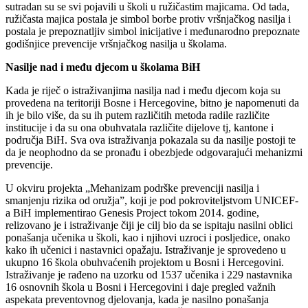
sutradan su se svi pojavili u školi u ružičastim majicama. Od tada,
ružičasta majica postala je simbol borbe protiv vršnjačkog nasilja i
postala je prepoznatljiv simbol inicijative i međunarodno prepoznate
godišnjice prevencije vršnjačkog nasilja u školama.
Nasilje nad i među djecom u školama BiH
Kada je riječ o istraživanjima nasilja nad i među djecom koja su
provedena na teritoriji Bosne i Hercegovine, bitno je napomenuti da
ih je bilo više, da su ih putem različitih metoda radile različite
institucije i da su ona obuhvatala različite dijelove tj, kantone i
područja BiH. Sva ova istraživanja pokazala su da nasilje postoji te
da je neophodno da se pronađu i obezbjede odgovarajući mehanizmi
prevencije.
U okviru projekta „Mehanizam podrške prevenciji nasilja i
smanjenju rizika od oružja”, koji je pod pokroviteljstvom UNICEF-
a BiH implementirao Genesis Project tokom 2014. godine,
relizovano je i istraživanje čiji je cilj bio da se ispitaju nasilni oblici
ponašanja učenika u školi, kao i njihovi uzroci i posljedice, onako
kako ih učenici i nastavnici opažaju. Istraživanje je sprovedeno u
ukupno 16 škola obuhvaćenih projektom u Bosni i Hercegovini.
Istraživanje je rađeno na uzorku od 1537 učenika i 229 nastavnika
16 osnovnih škola u Bosni i Hercegovini i daje pregled važnih
aspekata preventovnog djelovanja, kada je nasilno ponašanja