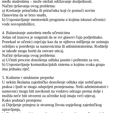
među studentima – može otežati održavanje dosljednosti.
Načini rješavanja ovog problema:
a) Kreiranje priručnika ili priručnika koji će pomoći novim
članovima da se brzo snađu,
b) Uspostavljanje mentorskih programa u kojima iskusni učesnici
vode novopridošlice,
4. Balansiranje autoriteta među učesnicima
Jedan od izazova je osigurati da se svi glasovi čuju podjednako.
Ponekad se učenici osjećaju kao da se njihova mišljenja ne uzimaju
ozbiljno u poređenju sa nastavnicima ili administratorima. Roditelji
se takođe mogu boriti da ostvare uticaj.
Načini rješavanja ovog problema:
a) Učiniti procese donošenja odluka jasnim i poštenim za sve,
b) Uspostavljanje komunikacijskih sistema u kojima svaka grupa
ima jednaku riječ.
5. Kulturne i strukturne prepreke
U nekim školama zajedničko donošenje odluka nije uobičajena
praksa i ljudi se mogu oduprijeti promjenama. Neki administratori i
nastavnici mogu biti naviknuti na vodstvo odozgo prema dolje i
možda neće biti otvoreni za učenike koji imaju veći utjecaj.
Kako podstaći promjenu:
a) Dijeljenje primjera iz stvarnog života uspješnog zajedničkog
upravljanja,