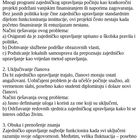
Mnogi programi zajedničkog upravljanja počinju kao kratkoročni
projekti podržani vanjskim finansiranjem ili naporima zagovaranja.
Bez jasnih politika koje čine zajedničko upravljanje standardnim
dijelom funkcioniranja institucije, ovi projekti često nestaju kada
početno finansiranje ili entuzijazam nestanu.
Načini rješavanja ovog problema:
a) Osigurati da je zajedničko upravljanje upisano u školska pravila i
politike,
b) Dobivanje službene podrške obrazovnih vlasti,
c) Podsticanje lokalnih samouprava da prepoznaju zajedničko
upravljanje kao vrijedan metod upravljanja.
2. Uključivanje članova
Da bi zajedničko upravljanje trajalo, članovi moraju ostati
angažovani. Uobičajeni problem je da učešće počinje snažno, ali
vremenom slabi, posebno kako studenti diplomiraju i dolaze novi
članovi.
Načini rješavanja ovog problema:
a) Jasno definisanje uloga i koristi za one koji su uključeni,
b) Održavanje redovnih sjednica zajedničkog upravljanja kako bi se
interes održao živim.
3. Obuka i prenošenje znanja
Zajedničko upravljanje najbolje funkcionira kada svi uključeni
razumiju svoje odgovornosti. Međutim, velika fluktuacija – posebno