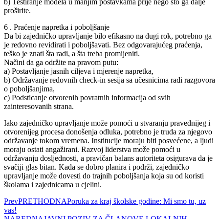
b) Testiranje modela u manjim postavkama prije nego što ga dalje
proširite.
6 . Praćenje napretka i poboljšanje
Da bi zajedničko upravljanje bilo efikasno na dugi rok, potrebno ga
je redovno revidirati i poboljšavati. Bez odgovarajućeg praćenja,
teško je znati šta radi, a šta treba promijeniti.
Načini da ga održite na pravom putu:
a) Postavljanje jasnih ciljeva i mjerenje napretka,
b) Održavanje redovnih check-in sesija sa učesnicima radi razgovora
o poboljšanjima,
c) Podsticanje otvorenih povratnih informacija od svih
zainteresovanih strana.
Iako zajedničko upravljanje može pomoći u stvaranju pravednijeg i
otvorenijeg procesa donošenja odluka, potrebno je truda za njegovo
održavanje tokom vremena. Institucije moraju biti posvećene, a ljudi
moraju ostati angažirani. Razvoj liderstva može pomoći u
održavanju dosljednosti, a pravičan balans autoriteta osigurava da je
svačiji glas bitan. Kada se dobro planira i podrži, zajedničko
upravljanje može dovesti do trajnih poboljšanja koja su od koristi
školama i zajednicama u cjelini.
Prev
PRETHODNA
Poruka za kraj školske godine: Mi smo tu, uz
vas!
NAREDNA
JAVNI POZIV ZA ČLANOVE LOKALNIH