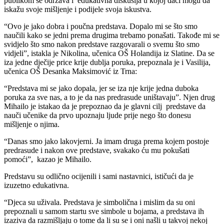
publikom se održava i edukativna diskusija u kojoj đaci mogu da
iskažu svoje mišljenje i podijele svoja iskustva.
“Ovo je jako dobra i poučna predstava. Dopalo mi se što smo
naučili kako se jedni prema drugima trebamo ponašati. Takođe mi se
svidjelo što smo nakon predstave razgovarali o svemu što smo
vidjeli”, istakla je Nikolina, učenica OŠ Holandija iz Slatine. Da se
iza jedne dječije price krije dublja poruka, prepoznala je i Vasilija,
učenica OŠ Desanka Maksimović iz Trna:
“Predstava mi se jako dopala, jer se iza nje krije jedna duboka
poruka za sve nas, a to je da nas predrasude uništavaju”. Njen drug
Mihailo je istakao da je prepoznao da je glavni cilj predstave da
nauči učenike da prvo upoznaju ljude prije nego što donesu
mišljenje o njima.
“Danas smo jako lakovjerni. Ja imam druga prema kojem postoje
predrasude i nakon ove predstave, svakako ću mu pokušati
pomoći”, kazao je Mihailo.
Predstavu su odlično ocijenili i sami nastavnici, ističući da je
izuzetno edukativna.
“Djeca su uživala. Predstava je simbolična i mislim da su oni
prepoznali u samom startu sve simbole u bojama, a predstava ih
izaziva da razmišljaju o tome da li su se i oni našli u takvoj nekoj