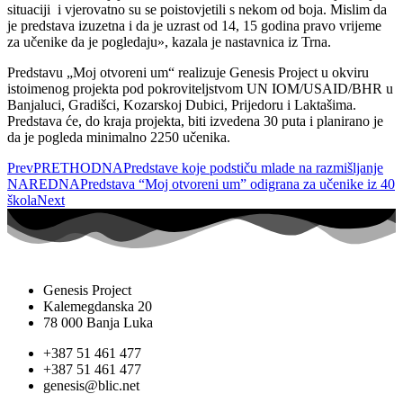
situaciji i vjerovatno su se poistovjetili s nekom od boja. Mislim da
je predstava izuzetna i da je uzrast od 14, 15 godina pravo vrijeme
za učenike da je pogledaju», kazala je nastavnica iz Trna.
Predstavu „Moj otvoreni um“ realizuje Genesis Project u okviru
istoimenog projekta pod pokroviteljstvom UN IOM/USAID/BHR u
Banjaluci, Gradišci, Kozarskoj Dubici, Prijedoru i Laktašima.
Predstava će, do kraja projekta, biti izvedena 30 puta i planirano je
da je pogleda minimalno 2250 učenika.
Prev
PRETHODNA
Predstave koje podstiču mlade na razmišljanje
NAREDNA
Predstava “Moj otvoreni um” odigrana za učenike iz 40
škola
Next
Genesis Project
Kalemegdanska 20
78 000 Banja Luka
+387 51 461 477
+387 51 461 477
genesis@blic.net