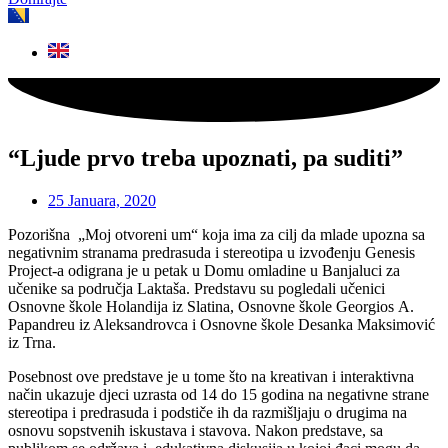
“Ljude prvo treba upoznati, pa suditi”
25 Januara, 2020
Pozorišna „Moj otvoreni um“ koja ima za cilj da mlade upozna sa
negativnim stranama predrasuda i stereotipa u izvođenju Genesis
Project-a odigrana je u petak u Domu omladine u Banjaluci za
učenike sa područja Laktaša. Predstavu su pogledali učenici
Osnovne škole Holandija iz Slatina, Osnovne škole Gеоrgiоs А.
Pаpаndrеu iz Aleksandrovca i Osnovne škole Desanka Maksimović
iz Trna.
Posebnost ove predstave je u tome što na kreativan i interaktivna
način ukazuje djeci uzrasta od 14 do 15 godina na negativne strane
stereotipa i predrasuda i podstiče ih da razmišljaju o drugima na
osnovu sopstvenih iskustava i stavova. Nakon predstave, sa