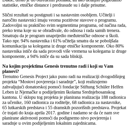
statistike, etničke distance i predrasude su i dalje prisutne.
Slični rezultati su postignuti i sa nastavnim osobljem. Učitelji i
naročito nastavnici imaju veoma pozitivne stavove o programu.
Zadovoljni su praktično svim segmentima programa, od načina rada,
preko tema koje su se obrađivale, do odnosa i rada samih trenera.
Smatraju da je program unaprijedio međuteničke odnose u školi.
Tako npr. 94% nastavnika i 61% učitelja smatra da se poboljšala
komunikacija sa kolegama iz druge etničke komponente. Oko 80%
nastavnika ističe da sada provodi više vremena sa kolegama iz druge
komponente, a 94% ističe da su sada bliskiji.
Na kojim projektima Genesis trenutno radi i koji su Vam
planovi?
Trenutno Genesis Project jako puno radi na realizaciji dvogodišnjeg
projekta “Mostovi povjerenja i saradnje”, koji realizujemo
zahvaljujući donatorskoj pomoći fondacije Stiftung Schüler Helfen
Leben iz Njemačke u podijeljenim školama Srednjebosanskog
kantona. U sklopu tog projekta je planirana realizacija 188 radionica
za učenike, 160 radionica za roditelje, 68 radionica za nastavnike,
65 lutkarskih predstava i 55 dramskih pozorišnih predstava. Projekat
će trajati do kraja aprila 2017. godine i nadamo se da će nam sve
planirane aktivnosti pomoći da podignemo nivo povjerenja i
saradnje u ovim podijeljenim lokalnim zajednicama.