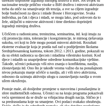
direktno doprinose izgradnji mirnijeg društva u BiH. Još uvijek su
nacionalne tenzije prilično visoke u BiH društvu i mirovni aktivizam
treba da utiče na smanjivanje tih tenzija, a sve sa ciljem izgradnje
bolje budućnosti za djecu i mlade Bosne i Hercegovine. Svaka
individua, pa čak i djeca i mladi, se mogu lako, pod uslovom da to
žele, uključiti u mirovne aktivnosti i time direktno doprinijeti
izgradnji mirnijeg društva.
Učešćem u radionicama, treninzima, seminarima, itd. koji imaju za
cilj promociju mira, tolerancije i koegzistencije, te mirnog rješavanja
sukoba, svi koji to žele mogu postati mirovni aktivisti. Rezultati
eksterne evaluacije koja je pratila naš rad u podijeljenim školama
Srednjebosanskog kantona, tokom 2012. i 2013. godine, pokazali su
da su efekti radionica sa djecom i mladima višestruko korisni. Kod
djece i mladih su unaprijeđene određene komunikacijske vještine.
Takođe, učenici pokazuju viši nivo znanja o konfliktima, nasilju,
zlostavljanju itd. Ono što je takođe veoma važno da na ponašajnom
nivou pokazuju manje učešće u nasilju, ali i viši nivo aktivizma,
odnosno da uzimaju aktivniju ulogu u zaustavljanju nasilja u svom
užem okruženju.
Postoje male, ali dosljedne promjene u stavovima i ponašanjima iz
sfere multietničkih odnosa. Učenici su na kraju programa pokazivali
veću spremnost da se druže sa vršnjacima drugih nacija. Slično je i
sa predrasudama koje su smanjene. Ovi podaci svakako ohrabruju.
Dakle, došlo je do određenih pomaka, ali ako detaljno pogledamo