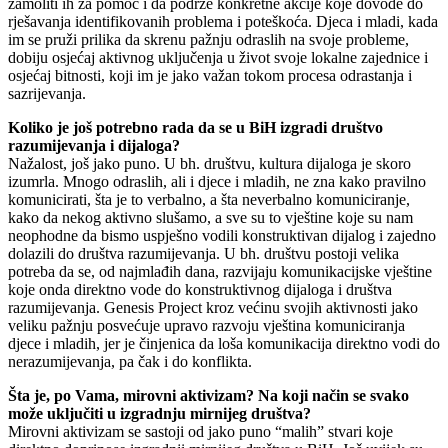
zamoliti ih za pomoć i da podrže konkretne akcije koje dovode do
rješavanja identifikovanih problema i poteškoća. Djeca i mladi, kada
im se pruži prilika da skrenu pažnju odraslih na svoje probleme,
dobiju osjećaj aktivnog uključenja u život svoje lokalne zajednice i
osjećaj bitnosti, koji im je jako važan tokom procesa odrastanja i
sazrijevanja.
Koliko je još potrebno rada da se u BiH izgradi društvo
razumijevanja i dijaloga?
Nažalost, još jako puno. U bh. društvu, kultura dijaloga je skoro
izumrla. Mnogo odraslih, ali i djece i mladih, ne zna kako pravilno
komunicirati, šta je to verbalno, a šta neverbalno komuniciranje,
kako da nekog aktivno slušamo, a sve su to vještine koje su nam
neophodne da bismo uspješno vodili konstruktivan dijalog i zajedno
dolazili do društva razumijevanja. U bh. društvu postoji velika
potreba da se, od najmlađih dana, razvijaju komunikacijske vještine
koje onda direktno vode do konstruktivnog dijaloga i društva
razumijevanja. Genesis Project kroz većinu svojih aktivnosti jako
veliku pažnju posvećuje upravo razvoju vještina komuniciranja
djece i mladih, jer je činjenica da loša komunikacija direktno vodi do
nerazumijevanja, pa čak i do konflikta.
Šta je, po Vama, mirovni aktivizam? Na koji način se svako
može uključiti u izgradnju mirnijeg društva?
Mirovni aktivizam se sastoji od jako puno “malih” stvari koje