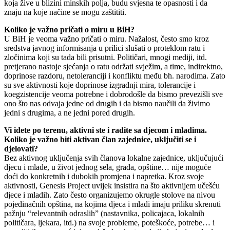
koja žive u blizini minskih polja, budu svjesna te opasnosti i da
znaju na koje načine se mogu zaštititi.
Koliko je važno pričati o miru u BiH?
U BiH je veoma važno pričati o miru. Nažalost, često smo kroz
sredstva javnog informisanja u prilici slušati o proteklom ratu i
zločinima koji su tada bili prisutni. Političari, mnogi mediji, itd.
pretjerano nastoje sjećanja o ratu održati svježim, a time, indirektno,
doprinose razdoru, netoleranciji i konfliktu među bh. narodima. Zato
su sve aktivnosti koje doprinose izgradnji mira, tolerancije i
koegzistencije veoma potrebne i dobrodošle da bismo prevezišli sve
ono što nas odvaja jedne od drugih i da bismo naučili da živimo
jedni s drugima, a ne jedni pored drugih.
Vi idete po terenu, aktivni ste i radite sa djecom i mladima.
Koliko je važno biti aktivan član zajednice, uključiti se i
djelovati?
Bez aktivnog uključenja svih članova lokalne zajednice, uključujući
djecu i mlade, u život jednog sela, grada, opštine… nije moguće
doći do konkretnih i dubokih promjena i napretka. Kroz svoje
aktivnosti, Genesis Project uvijek insistira na što aktivnijem učešću
djece i mladih. Zato često organizujemo okrugle stolove na nivou
pojedinačnih opština, na kojima djeca i mladi imaju priliku skrenuti
pažnju “relevantnih odraslih” (nastavnika, policajaca, lokalnih
političara, ljekara, itd.) na svoje probleme, poteškoće, potrebe… i