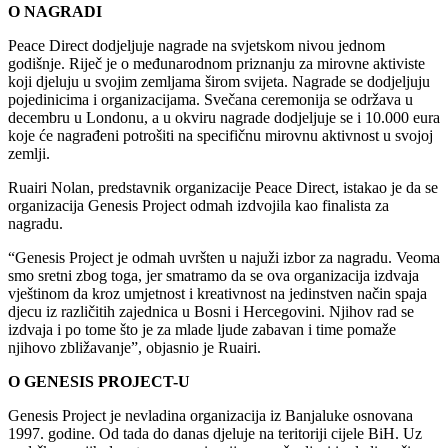
O NAGRADI
Peace Direct dodjeljuje nagrade na svjetskom nivou jednom
godišnje. Riječ je o međunarodnom priznanju za mirovne aktiviste
koji djeluju u svojim zemljama širom svijeta. Nagrade se dodjeljuju
pojedinicima i organizacijama. Svečana ceremonija se održava u
decembru u Londonu, a u okviru nagrade dodjeljuje se i 10.000 eura
koje će nagrađeni potrošiti na specifičnu mirovnu aktivnost u svojoj
zemlji.
Ruairi Nolan, predstavnik organizacije Peace Direct, istakao je da se
organizacija Genesis Project odmah izdvojila kao finalista za
nagradu.
“Genesis Project je odmah uvršten u najuži izbor za nagradu. Veoma
smo sretni zbog toga, jer smatramo da se ova organizacija izdvaja
vještinom da kroz umjetnost i kreativnost na jedinstven način spaja
djecu iz različitih zajednica u Bosni i Hercegovini. Njihov rad se
izdvaja i po tome što je za mlade ljude zabavan i time pomaže
njihovo zbližavanje”, objasnio je Ruairi.
O GENESIS PROJECT-U
Genesis Project je nevladina organizacija iz Banjaluke osnovana
1997. godine. Od tada do danas djeluje na teritoriji cijele BiH. Uz