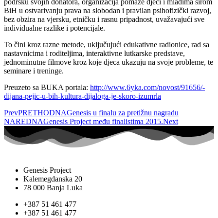
podršku svojih donatora, organizacija pomaže djeci i mladima širom
BiH u ostvarivanju prava na slobodan i pravilan psihofizički razvoj,
bez obzira na vjersku, etničku i rasnu pripadnost, uvažavajući sve
individualne razlike i potencijale.
To čini kroz razne metode, uključujući edukativne radionice, rad sa
nastavnicima i roditeljima, interaktivne lutkarske predstave,
jednominutne filmove kroz koje djeca ukazuju na svoje probleme, te
seminare i treninge.
Preuzeto sa BUKA portala:
http://www.6yka.com/novost/91656/-
dijana-pejic-u-bih-kultura-dijaloga-je-skoro-izumrla
Prev
PRETHODNA
Genesis u finalu za pretižnu nagradu
NAREDNA
Genesis Project među finalistima 2015.
Next
Genesis Project
Kalemegdanska 20
78 000 Banja Luka
+387 51 461 477
+387 51 461 477