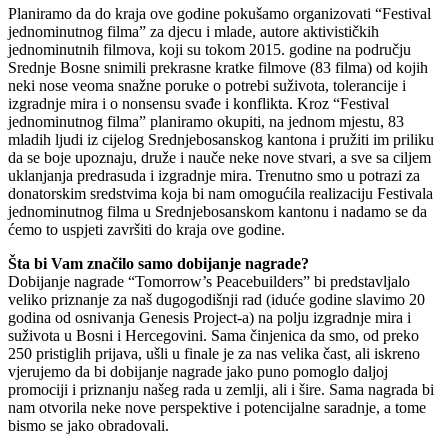
Planiramo da do kraja ove godine pokušamo organizovati “Festival
jednominutnog filma” za djecu i mlade, autore aktivističkih
jednominutnih filmova, koji su tokom 2015. godine na području
Srednje Bosne snimili prekrasne kratke filmove (83 filma) od kojih
neki nose veoma snažne poruke o potrebi suživota, tolerancije i
izgradnje mira i o nonsensu svađe i konflikta. Kroz “Festival
jednominutnog filma” planiramo okupiti, na jednom mjestu, 83
mladih ljudi iz cijelog Srednjebosanskog kantona i pružiti im priliku
da se boje upoznaju, druže i nauče neke nove stvari, a sve sa ciljem
uklanjanja predrasuda i izgradnje mira. Trenutno smo u potrazi za
donatorskim sredstvima koja bi nam omogućila realizaciju Festivala
jednominutnog filma u Srednjebosanskom kantonu i nadamo se da
ćemo to uspjeti završiti do kraja ove godine.
Šta bi Vam značilo samo dobijanje nagrade?
Dobijanje nagrade “Tomorrow’s Peacebuilders” bi predstavljalo
veliko priznanje za naš dugogodišnji rad (iduće godine slavimo 20
godina od osnivanja Genesis Project-a) na polju izgradnje mira i
suživota u Bosni i Hercegovini. Sama činjenica da smo, od preko
250 pristiglih prijava, ušli u finale je za nas velika čast, ali iskreno
vjerujemo da bi dobijanje nagrade jako puno pomoglo daljoj
promociji i priznanju našeg rada u zemlji, ali i šire. Sama nagrada bi
nam otvorila neke nove perspektive i potencijalne saradnje, a tome
bismo se jako obradovali.