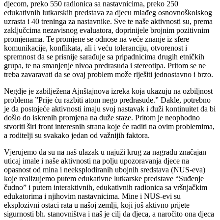
djecom, preko 550 radionica sa nastavnicima, preko 250
edukativnih lutkarskih predstava za djecu mlađeg osnovnoškolskog
uzrasta i 40 treninga za nastavnike. Sve te naše aktivnosti su, prema
zaključcima nezavisnog evaluatora, doprinijele brojnim pozitivnim
promjenama. Te promjene se odnose na veće znanje iz sfere
komunikacije, konflikata, ali i veću toleranciju, otvorenost i
spremnost da se prisnije sarađuje sa pripadnicima drugih etničkih
grupa, te na smanjenje nivoa predrasuda i stereotipa. Pritom se ne
treba zavaravati da se ovaj problem može riješiti jednostavno i brzo.
Negdje je zabilježena Ajnštajnova izreka koja ukazuju na ozbiljnost
problema ”Prije ću razbiti atom nego predrasude.” Dakle, potrebno
je da postojeće aktivnosti imaju svoj nastavak i duži kontinuitet da bi
došlo do iskrenih promjena na duže staze. Pritom je neophodno
stvoriti širi front interesnih strana koje će raditi na ovim problemima,
a roditelji su svakako jedan od važnijih faktora.
Vjerujemo da su na naš ulazak u najuži krug za nagradu značajan
uticaj imale i naše aktivnosti na polju upozoravanja djece na
opasnost od mina i neeksplodiranih ubojnih sredstava (NUS-eva)
koje realizujemo putem edukativne lutkarske predstave “Suđenje
čudno” i putem interaktivnih, edukativnih radionica sa vršnjačkim
edukatorima i njihovim nastavnicima. Mine i NUS-evi su
eksplozivni ostaci rata u našoj zemlji, koji još aktivno prijete
sigurnosti bh. stanovništva i naš je cilj da djeca, a naročito ona djeca