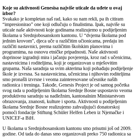
Koje su aktivnosti Genesisa najviše uticale da uđete u ovaj
izbor?
Svakako je kompletan naš rad, kako su nam rekli, pa ih citiram
“impresionirao” one koji odlučuju o finalistima. Ipak, najviše su
uticale naše aktivnosti koje godinama realizujemo u podijeljenim
školama u Srednjobosanskom kantonu. U “dvjema školama pod
jednim krovom”, djeca uče u različitim učionicama, predaju im
različiti nastavnici, prema različitim školskim planovima i
programima, na osnovu etničke pripadnosti. Naše aktivnosti
doprinose izgradnji mira i jačanju povjerenja, kroz rad s učenicima,
nastavnicima i roditeljima, koji je organizovan u mješovitim
grupama. Naša saradnja sa svim akterima koji pohađaju podijeljenje
škole je izvrsna. Sa nastavnicima, učenicima i njihovim roditeljima
smo pronašli izvrsne i veoma zainteresovane učesnike naših
radionica i treninga. Takođe, Genesis Project je od samog početka
svog rada u podijeljenim školama Srednje Bosne uspostavio veoma
produktivnu saradnju sa nadležnim, kantonalnim Ministarstvom
obrazovanja, znanosti, kulture i sporta. Aktivnosti u podijeljenim
školama Srednje Bosne realizujemo zahvaljujući donatorskoj
pomoći fondacije Stiftung Schüler Helfen Leben iz Njemačke i
UNICEF-a BiH.
U školama u Srednjobosanskom kantonu smo prisutni još od 2009.
godine. Od tada do danas smo organizovali preko 750 radionica sa