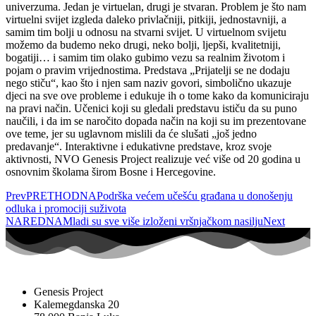
univerzuma. Jedan je virtuelan, drugi je stvaran. Problem je što nam
virtuelni svijet izgleda daleko privlačniji, pitkiji, jednostavniji, a
samim tim bolji u odnosu na stvarni svijet. U virtuelnom svijetu
možemo da budemo neko drugi, neko bolji, ljepši, kvalitetniji,
bogatiji… i samim tim olako gubimo vezu sa realnim životom i
pojam o pravim vrijednostima. Predstava „Prijatelji se ne dodaju
nego stiču“, kao što i njen sam naziv govori, simbolično ukazuje
djeci na sve ove probleme i edukuje ih o tome kako da komuniciraju
na pravi način. Učenici koji su gledali predstavu ističu da su puno
naučili, i da im se naročito dopada način na koji su im prezentovane
ove teme, jer su uglavnom mislili da će slušati „još jedno
predavanje“. Interaktivne i edukativne predstave, kroz svoje
aktivnosti, NVO Genesis Project realizuje već više od 20 godina u
osnovnim školama širom Bosne i Hercegovine.
Prev
PRETHODNA
Podrška većem učešću građana u donošenju
odluka i promociji suživota
NAREDNA
Mladi su sve više izloženi vršnjačkom nasilju
Next
Genesis Project
Kalemegdanska 20