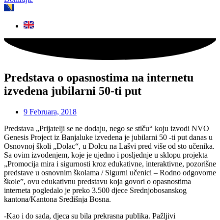
Predstava o opasnostima na internetu
izvedena jubilarni 50-ti put
9 Februara, 2018
Predstava „Prijatelji se ne dodaju, nego se stiču“ koju izvodi NVO
Genesis Project iz Banjaluke izvedena je jubilarni 50 -ti put danas u
Osnovnoj školi „Dolac“, u Dolcu na Lašvi pred više od sto učenika.
Sa ovim izvođenjem, koje je ujedno i posljednje u sklopu projekta
„Promocija mira i sigurnosti kroz edukativne, interaktivne, pozorišne
predstave u osnovnim školama / Sigurni učenici – Rodno odgovorne
škole”, ovu edukativnu predstavu koja govori o opasnostima
interneta pogledalo je preko 3.500 djece Srednjobosanskog
kantona/Kantona Središnja Bosna.
-Kao i do sada, djeca su bila prekrasna publika. Pažljivi