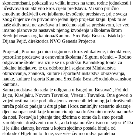
skoncentrisani, pokazali su veliki interes na temu rodne jednakosti i
učestvovali su aktivno kroz cijelu predstavu. Mi smo prilično
emotivno doživjeli ovo jubilarno izvođenje predstave, prije svega
zbog činjenice da privodimo jedan lijep projekat kraju. Ipak tu se
naše aktivnosti ne završavaju i nećemo stati sa predstavom, jer već
imamo planove za nastavak njenog izvođenja u školama širom
Srednjobosanskog kantona/Kantona Središnja Bosna-, istakla je
Dijana Pejić, direktorica NVO Genesis Project-a.
Projekat „Promocija mira i sigurnosti kroz edukativne, interaktivne,
pozorišne predstave u osnovnim školama / Sigurni učenici – Rodno
odgovorne škole” realizuje se uz podršku Kanadskog fonda za
lokalne inicijative, te uz odobrenje i saglasnost Ministarstva
obrazovanja, znanosti, kulture i športa/Ministarstva obrazovanja,
nauke, kulture i sporta Kantona Središnja Bosna/Srednjobosanskog
kantona.
Sama predstava do sada je odigrana u Bugojnu, Busovači, Fojnici,
Jajcu, Kiseljaku, Novom Travniku, Vitezu i Travniku. Ona govori o
vrijednostima koje pod uticajem savremenih tehnologija i društvenih
mreža polako padaju u drugi plan i kroz zanimljiv scenario ukazuje
djeci na opasnosti koje komuniciranje na društvenim mrežama može
da nosi. Postavlja i pitanja tinejdžerima o tome da li smo postali
zarobljenici društvenih mreža, a da toga uopšte nismo ni svjesni? Da
li je slika zlatnog kaveza u kojem sjedimo postala bitnija od
slobode? Htjeli mi to ili ne, sve više živimo u dva paralelna