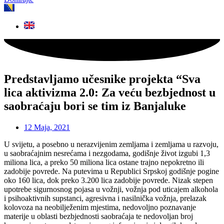
Predstavljamo učesnike projekta “Sva
lica aktivizma 2.0: Za veću bezbjednost u
saobraćaju bori se tim iz Banjaluke
12 Maja, 2021
U svijetu, a posebno u nerazvijenim zemljama i zemljama u razvoju,
u saobraćajnim nesrećama i nezgodama, godišnje život izgubi 1,3
miliona lica, a preko 50 miliona lica ostane trajno nepokretno ili
zadobije povrede. Na putevima u Republici Srpskoj godišnje pogine
oko 160 lica, dok preko 3.200 lica zadobije povrede. Nizak stepen
upotrebe sigurnosnog pojasa u vožnji, vožnja pod uticajem alkohola
i psihoaktivnih supstanci, agresivna i nasilnička vožnja, prelazak
kolovoza na neobilježenim mjestima, nedovoljno poznavanje
materije u oblasti bezbjednosti saobraćaja te nedovoljan broj