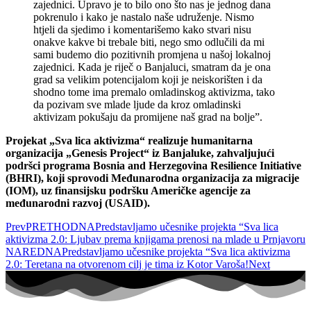
zajednici. Upravo je to bilo ono što nas je jednog dana
pokrenulo i kako je nastalo naše udruženje. Nismo
htjeli da sjedimo i komentarišemo kako stvari nisu
onakve kakve bi trebale biti, nego smo odlučili da mi
sami budemo dio pozitivnih promjena u našoj lokalnoj
zajednici. Kada je riječ o Banjaluci, smatram da je ona
grad sa velikim potencijalom koji je neiskorišten i da
shodno tome ima premalo omladinskog aktivizma, tako
da pozivam sve mlade ljude da kroz omladinski
aktivizam pokušaju da promijene naš grad na bolje”.
Projekat „Sva lica aktivizma“ realizuje humanitarna
organizacija „Genesis Project“ iz Banjaluke, zahvaljujući
podršci programa Bosnia and Herzegovina Resilience Initiative
(BHRI), koji sprovodi Međunarodna organizacija za migracije
(IOM), uz finansijsku podršku Američke agencije za
međunarodni razvoj (USAID).
Prev
PRETHODNA
Predstavljamo učesnike projekta “Sva lica
aktivizma 2.0: Ljubav prema knjigama prenosi na mlade u Prnjavoru
NAREDNA
Predstavljamo učesnike projekta “Sva lica aktivizma
2.0: Teretana na otvorenom cilj je tima iz Kotor Varoša!
Next