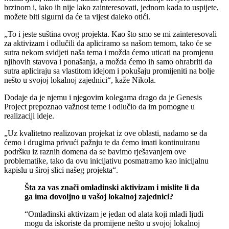
brzinom i, iako ih nije lako zainteresovati, jednom kada to uspijete,
možete biti sigurni da će ta vijest daleko otići.
„To i jeste suština ovog projekta. Kao što smo se mi zainteresovali
za aktivizam i odlučili da apliciramo sa našom temom, tako će se
sutra nekom svidjeti naša tema i možda ćemo uticati na promjenu
njihovih stavova i ponašanja, a možda ćemo ih samo ohrabriti da
sutra apliciraju sa vlastitom idejom i pokušaju promijeniti na bolje
nešto u svojoj lokalnoj zajednici“, kaže Nikola.
Dodaje da je njemu i njegovim kolegama drago da je Genesis
Project prepoznao važnost teme i odlučio da im pomogne u
realizaciji ideje.
„Uz kvalitetno realizovan projekat iz ove oblasti, nadamo se da
ćemo i drugima privući pažnju te da ćemo imati kontinuiranu
podršku iz raznih domena da se bavimo rješavanjem ove
problematike, tako da ovu inicijativu posmatramo kao inicijalnu
kapislu u široj slici našeg projekta“.
Šta za vas znači omladinski aktivizam i mislite li da
ga ima dovoljno u vašoj lokalnoj zajednici?
“Omladinski aktivizam je jedan od alata koji mladi ljudi
mogu da iskoriste da promijene nešto u svojoj lokalnoj