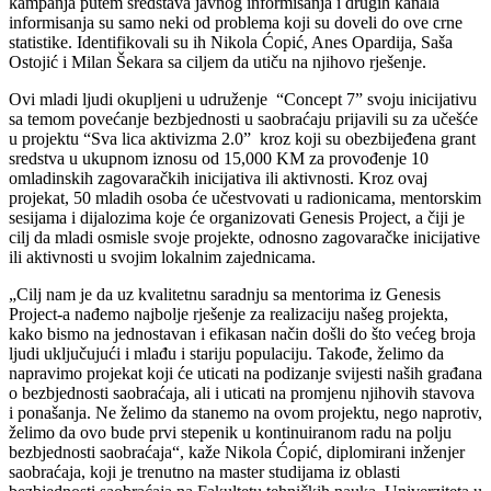
kampanja putem sredstava javnog informisanja i drugih kanala
informisanja su samo neki od problema koji su doveli do ove crne
statistike. Identifikovali su ih Nikola Ćopić, Anes Opardija, Saša
Ostojić i Milan Šekara sa ciljem da utiču na njihovo rješenje.
Ovi mladi ljudi okupljeni u udruženje “Concept 7” svoju inicijativu
sa temom povećanje bezbjednosti u saobraćaju prijavili su za učešće
u projektu “Sva lica aktivizma 2.0” kroz koji su obezbijeđena grant
sredstva u ukupnom iznosu od 15,000 KM za provođenje 10
omladinskih zagovaračkih inicijativa ili aktivnosti. Kroz ovaj
projekat, 50 mladih osoba će učestvovati u radionicama, mentorskim
sesijama i dijalozima koje će organizovati Genesis Project, a čiji je
cilj da mladi osmisle svoje projekte, odnosno zagovaračke inicijative
ili aktivnosti u svojim lokalnim zajednicama.
„Cilj nam je da uz kvalitetnu saradnju sa mentorima iz Genesis
Project-a nađemo najbolje rješenje za realizaciju našeg projekta,
kako bismo na jednostavan i efikasan način došli do što većeg broja
ljudi uključujući i mlađu i stariju populaciju. Takođe, želimo da
napravimo projekat koji će uticati na podizanje svijesti naših građana
o bezbjednosti saobraćaja, ali i uticati na promjenu njihovih stavova
i ponašanja. Ne želimo da stanemo na ovom projektu, nego naprotiv,
želimo da ovo bude prvi stepenik u kontinuiranom radu na polju
bezbjednosti saobraćaja“, kaže Nikola Ćopić, diplomirani inženjer
saobraćaja, koji je trenutno na master studijama iz oblasti