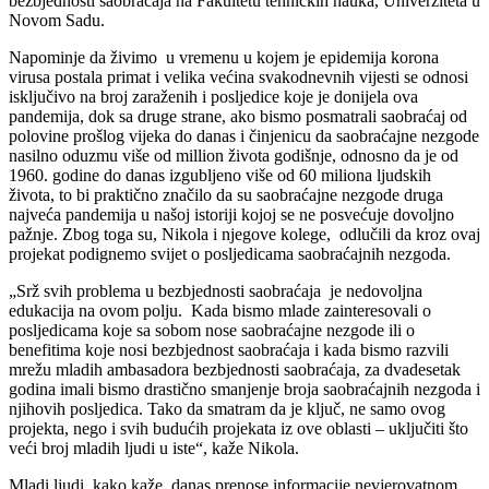
bezbjednosti saobraćaja na Fakultetu tehničkih nauka, Univerziteta u
Novom Sadu.
Napominje da živimo u vremenu u kojem je epidemija korona
virusa postala primat i velika većina svakodnevnih vijesti se odnosi
isključivo na broj zaraženih i posljedice koje je donijela ova
pandemija, dok sa druge strane, ako bismo posmatrali saobraćaj od
polovine prošlog vijeka do danas i činjenicu da saobraćajne nezgode
nasilno oduzmu više od million života godišnje, odnosno da je od
1960. godine do danas izgubljeno više od 60 miliona ljudskih
života, to bi praktično značilo da su saobraćajne nezgode druga
najveća pandemija u našoj istoriji kojoj se ne posvećuje dovoljno
pažnje. Zbog toga su, Nikola i njegove kolege, odlučili da kroz ovaj
projekat podignemo svijet o posljedicama saobraćajnih nezgoda.
„Srž svih problema u bezbjednosti saobraćaja je nedovoljna
edukacija na ovom polju. Kada bismo mlade zainteresovali o
posljedicama koje sa sobom nose saobraćajne nezgode ili o
benefitima koje nosi bezbjednost saobraćaja i kada bismo razvili
mrežu mladih ambasadora bezbjednosti saobraćaja, za dvadesetak
godina imali bismo drastično smanjenje broja saobraćajnih nezgoda i
njihovih posljedica. Tako da smatram da je ključ, ne samo ovog
projekta, nego i svih budućih projekata iz ove oblasti – uključiti što
veći broj mladih ljudi u iste“, kaže Nikola.
Mladi ljudi, kako kaže, danas prenose informacije nevjerovatnom