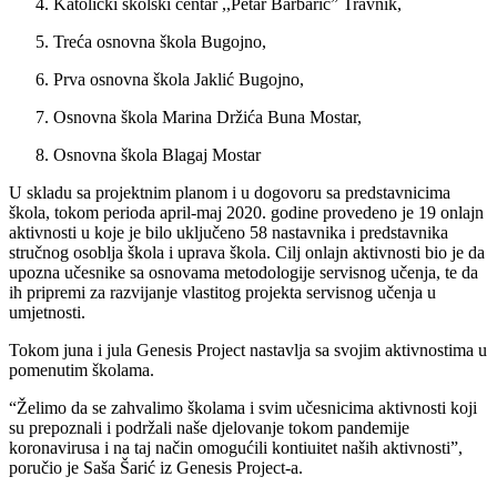
Katolički školski centar ,,Petar Barbarić” Travnik,
Treća osnovna škola Bugojno,
Prva osnovna škola Jaklić Bugojno,
Osnovna škola Marina Držića Buna Mostar,
Osnovna škola Blagaj Mostar
U skladu sa projektnim planom i u dogovoru sa predstavnicima
škola, tokom perioda april-maj 2020. godine provedeno je 19 onlajn
aktivnosti u koje je bilo uključeno 58 nastavnika i predstavnika
stručnog osoblja škola i uprava škola. Cilj onlajn aktivnosti bio je da
upozna učesnike sa osnovama metodologije servisnog učenja, te da
ih pripremi za razvijanje vlastitog projekta servisnog učenja u
umjetnosti.
Tokom juna i jula Genesis Project nastavlja sa svojim aktivnostima u
pomenutim školama.
“Želimo da se zahvalimo školama i svim učesnicima aktivnosti koji
su prepoznali i podržali naše djelovanje tokom pandemije
koronavirusa i na taj način omogućili kontiuitet naših aktivnosti”,
poručio je Saša Šarić iz Genesis Project-a.