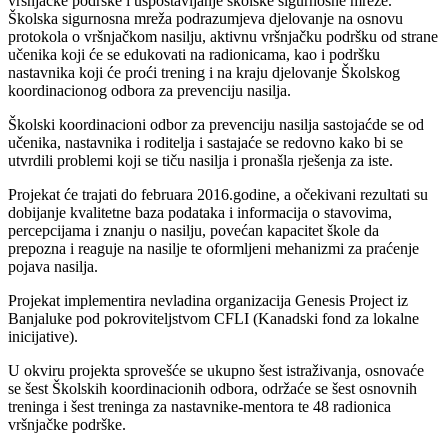
vršnjačke podrške i uspostavljanje školske sigurnosne mreže.
Školska sigurnosna mreža podrazumjeva djelovanje na osnovu
protokola o vršnjačkom nasilju, aktivnu vršnjačku podršku od strane
učenika koji će se edukovati na radionicama, kao i podršku
nastavnika koji će proći trening i na kraju djelovanje Školskog
koordinacionog odbora za prevenciju nasilja.
Školski koordinacioni odbor za prevenciju nasilja sastojaćde se od
učenika, nastavnika i roditelja i sastajaće se redovno kako bi se
utvrdili problemi koji se tiču nasilja i pronašla rješenja za iste.
Projekat će trajati do februara 2016.godine, a očekivani rezultati su
dobijanje kvalitetne baza podataka i informacija o stavovima,
percepcijama i znanju o nasilju, povećan kapacitet škole da
prepozna i reaguje na nasilje te oformljeni mehanizmi za praćenje
pojava nasilja.
Projekat implementira nevladina organizacija Genesis Project iz
Banjaluke pod pokroviteljstvom CFLI (Kanadski fond za lokalne
inicijative).
U okviru projekta sprovešće se ukupno šest istraživanja, osnovaće
se šest Školskih koordinacionih odbora, održaće se šest osnovnih
treninga i šest treninga za nastavnike-mentora te 48 radionica
vršnjačke podrške.